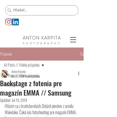
ANTON KARPITA
PHOTOGRAPHY
Príspevok
All Posts // Všetky príspevky
Anton Karpita
All Posts // Všetky príspevky
Jul 13, 2019
1 minút čítania
Backstage z fotenia pre
Backstage
magazín EMMA // Samsung
Updated:
Jul 19, 2019
Hlásim sa z bratislavských Zlatých pieskov z areálu 
Wakelake. Čaká nás fotoshooting pre magazín EMMA. 