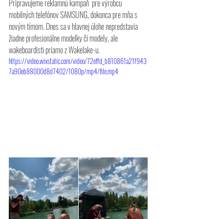
Pripravujeme reklamnú kampaň  pre výrobcu 
mobilných telefónov SAMSUNG, dokonca pre mňa s 
novým tímom. Dnes sa v hlavnej úlohe nepredstavia 
žiadne profesionálne modelky či modely, ale 
wakeboardisti priamo z Wakelake-u.
https://video.wixstatic.com/video/72effd_b810861a21f943
7a90eb88000d8d7402/1080p/mp4/file.mp4